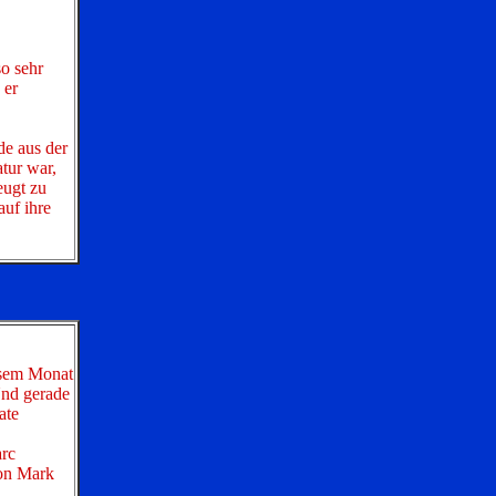
o sehr
 er
de aus der
tur war,
eugt zu
auf ihre
iesem Monat
Und gerade
ate
rc
von Mark