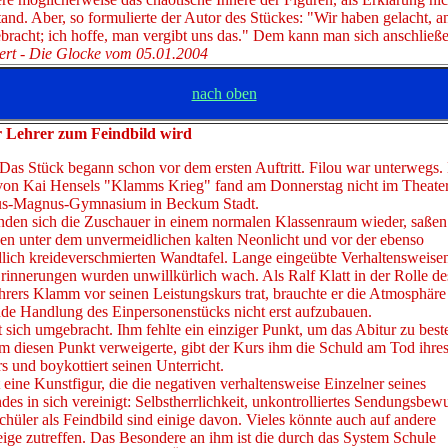
tand. Aber, so formulierte der Autor des Stückes: "Wir haben gelacht, 
bracht; ich hoffe, man vergibt uns das." Dem kann man sich anschließe
ert - Die Glocke vom 05.01.2004
nach oben
 Lehrer zum Feindbild wird
 Das Stück begann schon vor dem ersten Auftritt. Filou war unterwegs.
von Kai Hensels "Klamms Krieg" fand am Donnerstag nicht im Theater
us-Magnus-Gymnasium in Beckum Stadt.
nden sich die Zuschauer in einem normalen Klassenraum wieder, saßen
hen unter dem unvermeidlichen kalten Neonlicht und vor der ebenso
lich kreideverschmierten Wandtafel. Lange eingeübte Verhaltensweisen 
Erinnerungen wurden unwillkürlich wach. Als Ralf Klatt in der Rolle de
rers Klamm vor seinen Leistungskurs trat, brauchte er die Atmosphäre 
de Handlung des Einpersonenstücks nicht erst aufzubauen.
 sich umgebracht. Ihm fehlte ein einziger Punkt, um das Abitur zu best
 diesen Punkt verweigerte, gibt der Kurs ihm die Schuld am Tod ihre
s und boykottiert seinen Unterricht.
eine Kunstfigur, die die negativen verhaltensweise Einzelner seines
des in sich vereinigt: Selbstherrlichkeit, unkontrolliertes Sendungsbewu
hüler als Feindbild sind einige davon. Vieles könnte auch auf andere
ige zutreffen. Das Besondere an ihm ist die durch das System Schule