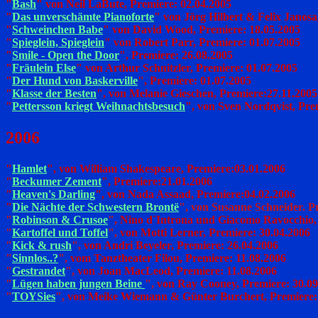
"
Bash
" von Neil LaBute, Premiere: 02.04.2005
"
Das unverschämte Pianoforte
" von Jörg Hilbert & Felix Janosa
"
Schweinchen Babe
" von David Wood, Premiere: 18.05.2005
"
Spieglein, Spieglein
" von Robert Parr, Premiere: 01.07.2005
"
Smile - Open the Door
", Premiere: 26.08.2005
"
Fräulein Else
" von Arthur Schnitzler, Premiere: 01.07.2005
"
Der Hund von Baskerville
", Premiere: 01.07.2005
"
Klasse der Besten
", von Melanie Gieschen, Premiere:27.11.2005
"
Pettersson kriegt Weihnachtsbesuch
", von Sven Nordqvist, Pre
2006
"
Hamlet
", von William Shakespeare, Premiere:03.01.2006
"
Beckumer Zement
", Premiere:21.01.2006
"
Heaven's Darling
", von Nada Assaad, Premiere:04.02.2006
"
Die Nächte der Schwestern Brontë
", von Susanne Schneider. P
"
Robinson & Crusoe
",
Nino d´Introna und Giacomo Ravocchio, 
"
Kartoffel und Toffel
",
von Motti Lerner, Premiere: 30.04.2006
"
Kick & rush
",
von Andri Beyeler, Premiere: 26.04.2006
"
Sinnlos..?
",
vom Tanztheater Filou, Premiere: 11.08.2006
"
Gestrandet
",
von Joan MacLeod, Premiere: 11.08.2006
"
Lügen haben jungen Beine
",
von Ray Cooney, Premiere: 30.09
"
TOYSies
",
von Meike Wiemann & Günter Burchert, Premiere: 