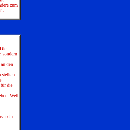
andere zum
n.
 Die
, sondern
 an den
stellten
s
für die
ehen. Weil
s
sstsein