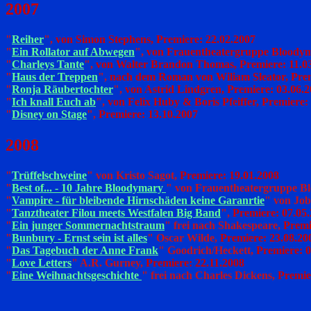
2007
"
Reiher
",
von Simon Stephens, Premiere: 22.02.2007
"
Ein Rollator auf Abwegen
",
von Frauentheatergruppe Bloodyma
"
Charleys Tante
",
von Walter Brandon Thomas, Premiere: 11.0
"
Haus der Treppen
",
nach dem Roman von Wiliam Sleator, Prem
"
Ronja Räubertochter
",
von Astrid Lindgren, Premiere: 03.06.
"
Ich knall Euch ab
",
von Felix Huby & Boris Pfeiffer, Premiere:
"
Disney on Stage
",
Premiere: 13.10.2007
2008
"
Trüffelschweine
" von Kristo Sagot,
Premiere: 19.01.2008
"
Best of... - 10 Jahre Bloodymary
" von Frauentheatergruppe B
"
Vampire - für bleibende Hirnschäden keine Garanrtie
" von Jo
"
Tanztheater Filou meets Westfalen Big Band
",
Premiere: 07.05
"
Ein junger Sommernachtstraum
" frei nach Shakespeare,
Premi
"
Bunbury - Ernst sein ist alles
" Oscar Wilde,
Premiere: 23.08.20
"
Das Tagebuch der Anne Frank
" Goodrich/Heckett,
Premiere: 0
"
Love Letters
" A.R. Gurney,
Premiere: 22.11.2008
"
Eine Weihnachtsgeschichte
" frei nach Charles Dickens,
Premie