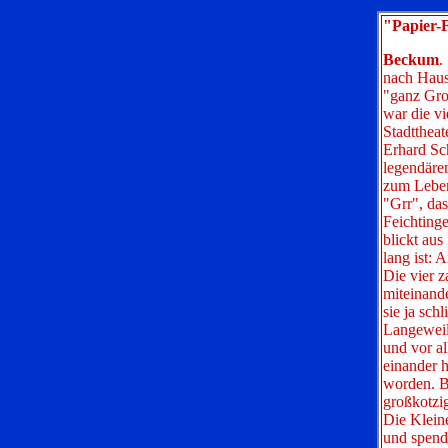
"Papier-F
Beckum
.
nach Haus
"ganz Gro
war die vi
Stadttheat
Erhard Sc
legendären
zum Leben
"Grr", das
Feichtinge
blickt au
lang ist: 
Die vier z
miteinand
sie ja sch
Langeweil
und vor al
einander h
worden. B
großkotzig
Die Klein
und spend