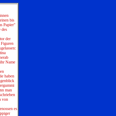
rinnen
einen bis
s Papier"
e des
tor der
r Figuren
kgelassen:
tina
 herab
 ihr Name
len
die haben
ugenblick
iergummi
wenn man
eschrieben
n von
enossen es
ppiger