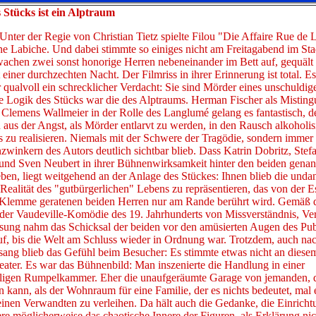
 Stücks ist ein Alptraum
 Unter der Regie von Christian Tietz spielte Filou "Die Affaire Rue de 
 Labiche. Und dabei stimmte so einiges nicht am Freitagabend im Stad
achen zwei sonst honorige Herren nebeneinander im Bett auf, gequäl
einer durchzechten Nacht. Der Filmriss in ihrer Erinnerung ist total. 
 qualvoll ein schrecklicher Verdacht: Sie sind Mörder eines unschuldig
e Logik des Stücks war die des Alptraums. Herman Fischer als Misting
 Clemens Wallmeier in der Rolle des Langlumé gelang es fantastisch, 
 aus der Angst, als Mörder entlarvt zu werden, in den Rausch alkoholis
zu realisieren. Niemals mit der Schwere der Tragödie, sondern immer 
winkern des Autors deutlich sichtbar blieb. Dass Katrin Dobritz, Stef
nd Sven Neubert in ihrer Bühnenwirksamkeit hinter den beiden genan
ben, liegt weitgehend an der Anlage des Stückes: Ihnen blieb die unda
 Realität des "gutbürgerlichen" Lebens zu repräsentieren, das von der 
e Klemme geratenen beiden Herren nur am Rande berührt wird. Gemäß 
 der Vaudeville-Komödie des 19. Jahrhunderts von Missverständnis, V
sung nahm das Schicksal der beiden vor den amüsierten Augen des Pu
uf, bis die Welt am Schluss wieder in Ordnung war. Trotzdem, auch na
sang blieb das Gefühl beim Besucher: Es stimmte etwas nicht an dies
eater. Es war das Bühnenbild: Man inszenierte die Handlung in einer
igen Rumpelkammer. Eher die unaufgeräumte Garage von jemanden, d
kann, als der Wohnraum für eine Familie, der es nichts bedeutet, mal
einen Verwandten zu verleihen. Da hält auch die Gedanke, die Einricht
re möglicherweise das chaotische Innere der Figuren, als Erklärung nic