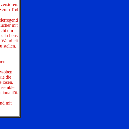
zerstören.
ve zum Tod
elerregend
sucher mit
icht um
nes Lebens
e Wahrheit
 stellen,
hen
erwoben
wie die
 lösen.
Ensemble
ionalität.
nd mit