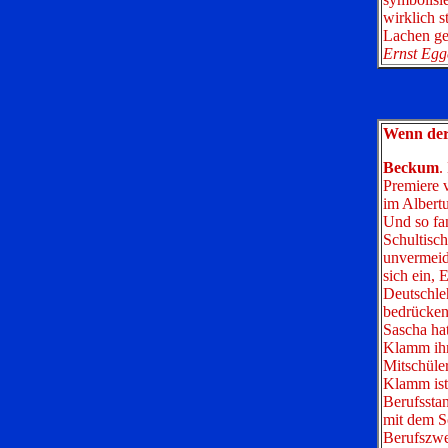
wirklich s
Lachen ge
Ernst Egg
Wenn der
Beckum
.
Premiere 
im Albert
Und so fa
Schultisc
unvermeid
sich ein, 
Deutschleh
bedrücken
Sascha hat
Klamm ihm
Mitschüler
Klamm ist 
Berufsstan
mit dem Sc
Berufszwe