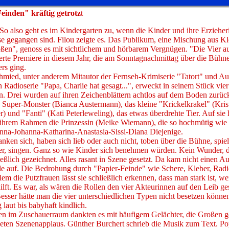
einden" kräftig getrotz
t
 So also geht es im Kindergarten zu, wenn die Kinder und ihre Erziehe
e gegangen sind. Filou zeigte es. Das Publikum, eine Mischung aus Kl
ßen", genoss es mit sichtlichem und hörbarem Vergnügen. "Die Vier au
erte Premiere in diesem Jahr, die am Sonntagnachmittag über die Bühn
ers ging.
hmied, unter anderem Mitautor der Fernseh-Krimiserie "Tatort" und Au
 Radioserie "Papa, Charlie hat gesagt...", erweckt in seinem Stück vie
. Drei wurden auf ihren Zeichenblättern achtlos auf dem Boden zurüc
 Super-Monster (Bianca Austermann), das kleine "Krickelkrakel" (Kris
r) und "Fanti" (Kati Peterleweling), das etwas überdrehte Tier. Auf sie
s ihrem Rahmen die Prinzessin (Meike Wiemann), die so hochmütig wie
Anna-Johanna-Katharina-Anastasia-Sissi-Diana Diejenige.
anken sich, haben sich lieb oder auch nicht, toben über die Bühne, spie
er, singen. Ganz so wie Kinder sich benehmen würden. Kein Wunder, 
ließlich gezeichnet. Alles rasant in Szene gesetzt. Da kam nicht einen A
e auf. Die Bedrohung durch "Papier-Feinde" wie Schere, Kleber, Rad
lem die Putzfrauen lässt sie schließlich erkennen, dass man stark ist, 
ilft. Es war, als wären die Rollen den vier Akteurinnen auf den Leib g
esser hätte man die vier unterschiedlichen Typen nicht besetzen könne
 laut bis babyhaft kindlich.
en im Zuschauerraum dankten es mit häufigem Gelächter, die Großen g
eten Szenenapplaus. Günther Burchert schrieb die Musik zum Text. Po