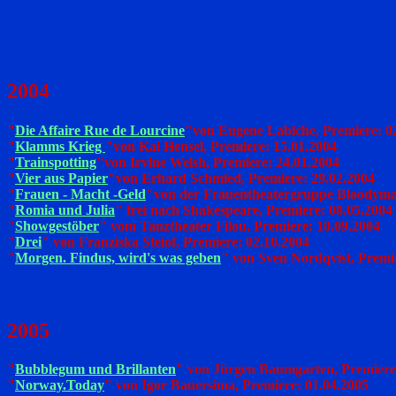
2004
"
Die Affaire Rue de Lourcine
"von Eugene Labiche, Premiere: 0
"
Klamms Krieg
"von Kai Hensel, Premiere: 15.01.2004
"
Trainspotting
"von Irvine Welsh, Premiere: 24.01.2004
"
Vier aus Papier
"von Erhard Schmied, Premiere: 29.02.2004
"
Frauen - Macht -Geld
"von der Frauentheatergruppe Bloodymar
"
Romia und Julia
" frei nach Shakespeare, Premiere: 08.05.2004
"
Showgestöber
" vom Tanztheater Filou, Premiere: 10.09.2004
"
Drei
" von Franziska Steiof, Premiere: 02.10.2004
"
Morgen. Findus, wird's was geben
" von Sven Nordqvist, Premi
2005
"
Bubblegum und Brillanten
" von Jürgen Baumgarten, Premiere
"
Norway.Today
" von Igor Bauersima, Premiere: 01.04.2005