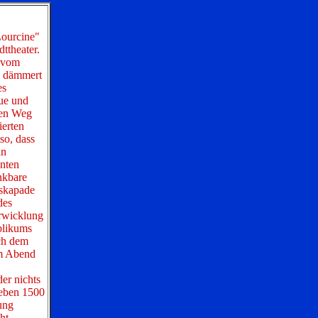
Lourcine"
ttheater.
t vom
Es dämmert
es
ue und
den Weg
ierten
so, dass
an
nten
nkbare
Eskapade
des
erwicklung
blikums
ch dem
em Abend
er nichts
 eben 1500
ung
ht