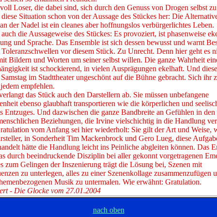
oll Loser, die dabei sind, sich durch den Genuss von Drogen selbst zu 
 diese Situation schon von der Aussage des Stückes her: Die Alternati
an der Nadel ist ein cleanes aber hoffnungslos verbürgerlichtes Leben.
 auch die Aussageweise des Stückes: Es provoziert, ist phasenweise ek
llung und Sprache. Das Ensemble ist sich dessen bewusst und warnt Be
n Toleranzschwellen vor diesem Stück. Zu Unrecht. Denn hier geht es n
mit Bildern und Worten um seiner selbst willen. Die ganze Wahrheit ei
ängigkeit ist schockierend, in vielen Ausprägungen ekelhaft. Und dies
amstag im Stadttheater ungeschönt auf die Bühne gebracht. Sich ihr zu
jedem empfehlen.
verlangt das Stück auch den Darstellern ab. Sie müssen unbefangene
nheit ebenso glaubhaft transportieren wie die körperlichen und seelisc
s Entzuges. Und dazwischen die ganze Bandbreite an Gefühlen in den
enschlichen Beziehungen, die Irvine vielschichtig in die Handlung v
ratulation vom Anfang sei hier wiederholt: Sie gilt der Art und Weise, 
rsteller, in Sonderheit Tim Mackenbrock und Gero Lueg, diese Aufgabe
andelt hätte die Handlung leicht ins Peinliche abgleiten können. Das 
s durch beeindruckende Disziplin bei aller gekonnt vorgetragenen Emot
s zum Gelingen der Inszenierung trägt die Lösung bei, Szenen mit
enzen zu unterlegen, alles zu einer Szenenkollage zusammenzufügen u
 themenbezogenen Musik zu untermalen. Wie erwähnt: Gratulation.
ert - Die Glocke vom 27.01.2004
nach oben