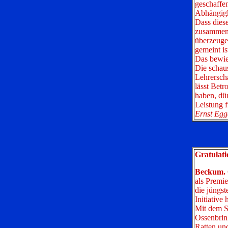
geschaffen
Abhängigke
Dass dies
zusammenf
überzeugen
gemeint is
Das bewie
Die schaus
Lehrerscha
lässt Betr
haben, dür
Leistung f
Ernst Egg
Gratulati
Beckum.
als Premie
die jüngst
Initiative
Mit dem S
Ossenbrink
Ratten un