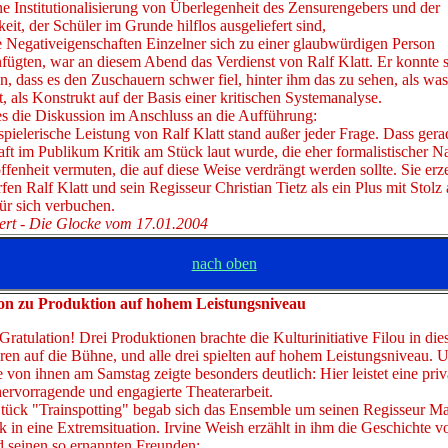
e Institutionalisierung von Überlegenheit des Zensurengebers und der
it, der Schüler im Grunde hilflos ausgeliefert sind,
e Negativeigenschaften Einzelner sich zu einer glaubwürdigen Person
ügten, war an diesem Abend das Verdienst von Ralf Klatt. Er konnte s
, dass es den Zuschauern schwer fiel, hinter ihm das zu sehen, als was
t, als Konstrukt auf der Basis einer kritischen Systemanalyse.
s die Diskussion im Anschluss an die Aufführung:
pielerische Leistung von Ralf Klatt stand außer jeder Frage. Dass gera
ft im Publikum Kritik am Stück laut wurde, die eher formalistischer Na
offenheit vermuten, die auf diese Weise verdrängt werden sollte. Sie erz
fen Ralf Klatt und sein Regisseur Christian Tietz als ein Plus mit Stolz 
ür sich verbuchen.
ert - Die Glocke vom 17.01.2004
nach oben
on zu Produktion auf hohem Leistungsniveau
Gratulation! Drei Produktionen brachte die Kulturinitiative Filou in d
ren auf die Bühne, und alle drei spielten auf hohem Leistungsniveau. 
e von ihnen am Samstag zeigte besonders deutlich: Hier leistet eine priv
 hervorragende und engagierte Theaterarbeit.
tück "Trainspotting" begab sich das Ensemble um seinen Regisseur Ma
 in eine Extremsituation. Irvine Weish erzählt in ihm die Geschichte 
d seinen so ernannten Freunden: