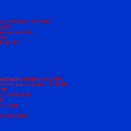
ry, Premiere: 23.02.2007
3.2007
iere: 15.04.2007
2007
 08.09.2007
loodymary,
Premiere: 01.03.2008
bAct Beckum,
Premiere: 13.03.2008
.2008
ere: 08.06.2008
08
7.11.2008
re: 06.12.2008