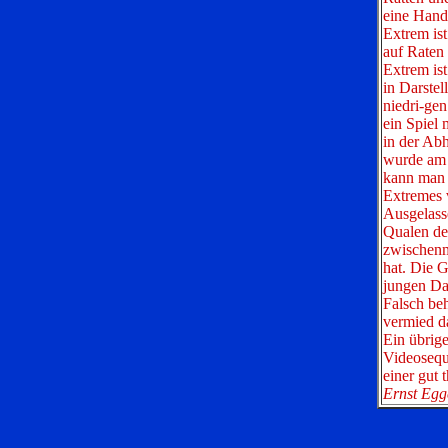
eine Handv
Extrem ist
auf Raten 
Extrem ist
in Darste
niedri-ge
ein Spiel 
in der Abh
wurde am S
kann man 
Extremes 
Ausgelasse
Qualen de
zwischenm
hat. Die G
jungen Da
Falsch beh
vermied da
Ein übrige
Videosequ
einer gut
Ernst Egg