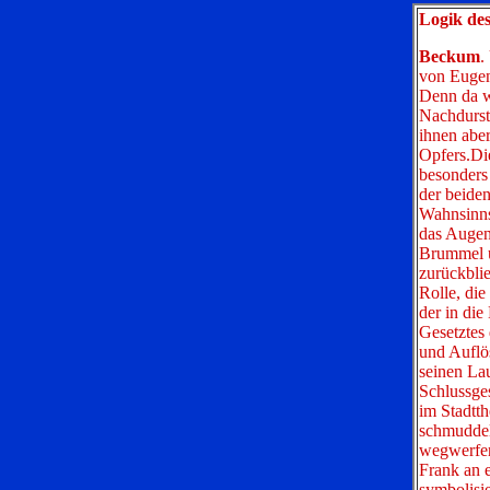
Logik des
Beckum
.
von Eugene
Denn da w
Nachdurst 
ihnen aber
Opfers.Di
besonders
der beiden
Wahnsinns 
das Augenz
Brummel u
zurückblie
Rolle, die
der in di
Gesetztes
und Auflö
seinen La
Schlussge
im Stadtth
schmuddel
wegwerfen 
Frank an 
symbolisie